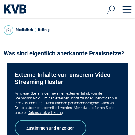
Mediathek
Beitrag
Was sind eigentlich anerkannte Praxisnetze?
Externe Inhalte von unserem Video-
Streaming Hoster
An dieser Stelle finden sie einen externen Inhalt von der
Steinmann GbR. Um den externen Inhalt zu laden, benötigen wir
Ihre Zustimmung. Damit können personenbezogene Daten an
Drittplattformen übermittelt werden. Mehr dazu erfahren Sie in
unserer
Datenschutzerklärung
.
©
KVB/Fl
Zustimmen und anzeigen