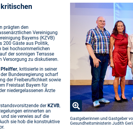
ritischen
in prägten den
ssenärztlichen Vereinigung
ereinigung Bayerns (KZVB)
 200 Gäste aus Politik,
n bei hochsommerlichen
auf der sonnigen Terrasse
 Versorgung zu diskutieren.
 Pfeiffer
, kritisierte in seiner
 der Bundesregierung scharf
 der Freiberuflichkeit sowie
dem Freistaat Bayern für
der niedergelassenen Ärzte
Vorstandsvorsitzende der
KZVB
,
 Regelungen erinnerten an
 und sie verwies auf die
Gastgeberinnen und Gastgeber vo
uch sie hob die konstruktive
Gesundheitsministerin Judith Gerl
r.