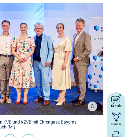
©
Foto: KVB/Klaus D. Wo
Kontakt
n KVB und KZVB mit Ehrengast: Bayerns
KVB-Vorstandsvors
Gender
ach (M.).