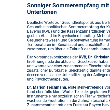
Sonniger Sommerempfang mit k
Untertönen
Deutliche Worte zur Gesundheitspolitik aus Berl
Gesundheitspolitischen Sommerempfang der Ka
Bayerns (KVB) und der Kassenzahnärztlichen V
gestern Abend im Bayerischen Landtag. Mehr als
Gesundheitswesen und Selbstverwaltung kame
Temperaturen im Senatssaal und anschließend 
zusammen, um über die Zukunft der ambulanten
Der Vorstandsvorsitzende der
KVB
,
Dr. Christian
Eröffnungsrede die aktuellen Gesetzesvorhaben
und warnte vor einer zunehmenden Einschränkung
zusätzlicher Bürokratie. Gleichzeitig dankte er 
dessen verlässliche Unterstützung der Anliegen 
und Psychotherapeuten.
Dr. Marion Teichmann
, erste stellvertretende 
fand ebenfalls klare Worte. Teile der geplanten
Instrumente einer sozialistischen Planwirtschaft
wachsende Frustration in der Zahnärzteschaft. A
Zusammenarbeit mit dem Freistaat Bayern hervo