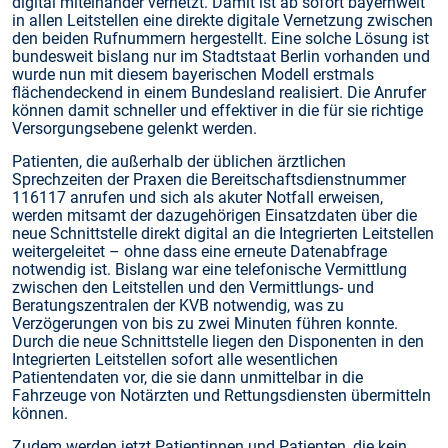
digital miteinander vernetzt. Damit ist ab sofort bayernweit
in allen Leitstellen eine direkte digitale Vernetzung zwischen
den beiden Rufnummern hergestellt. Eine solche Lösung ist
bundesweit bislang nur im Stadtstaat Berlin vorhanden und
wurde nun mit diesem bayerischen Modell erstmals
flächendeckend in einem Bundesland realisiert. Die Anrufer
können damit schneller und effektiver in die für sie richtige
Versorgungsebene gelenkt werden.
Patienten, die außerhalb der üblichen ärztlichen
Sprechzeiten der Praxen die Bereitschaftsdienstnummer
116117 anrufen und sich als akuter Notfall erweisen,
werden mitsamt der dazugehörigen Einsatzdaten über die
neue Schnittstelle direkt digital an die Integrierten Leitstellen
weitergeleitet – ohne dass eine erneute Datenabfrage
notwendig ist. Bislang war eine telefonische Vermittlung
zwischen den Leitstellen und den Vermittlungs- und
Beratungszentralen der KVB notwendig, was zu
Verzögerungen von bis zu zwei Minuten führen konnte.
Durch die neue Schnittstelle liegen den Disponenten in den
Integrierten Leitstellen sofort alle wesentlichen
Patientendaten vor, die sie dann unmittelbar in die
Fahrzeuge von Notärzten und Rettungsdiensten übermitteln
können.
Zudem werden jetzt Patientinnen und Patienten, die kein