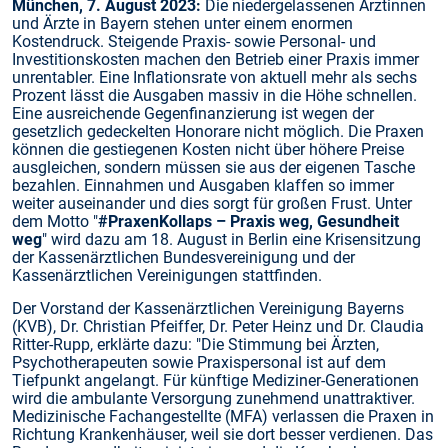
München, 7. August 2023:
Die niedergelassenen Ärztinnen
und Ärzte in Bayern stehen unter einem enormen
Kostendruck. Steigende Praxis- sowie Personal- und
Investitionskosten machen den Betrieb einer Praxis immer
unrentabler. Eine Inflationsrate von aktuell mehr als sechs
Prozent lässt die Ausgaben massiv in die Höhe schnellen.
Eine ausreichende Gegenfinanzierung ist wegen der
gesetzlich gedeckelten Honorare nicht möglich. Die Praxen
können die gestiegenen Kosten nicht über höhere Preise
ausgleichen, sondern müssen sie aus der eigenen Tasche
bezahlen. Einnahmen und Ausgaben klaffen so immer
weiter auseinander und dies sorgt für großen Frust. Unter
dem Motto "
#PraxenKollaps – Praxis weg, Gesundheit
weg
" wird dazu am 18. August in Berlin eine Krisensitzung
der Kassenärztlichen Bundesvereinigung und der
Kassenärztlichen Vereinigungen stattfinden.
Der Vorstand der Kassenärztlichen Vereinigung Bayerns
(KVB), Dr. Christian Pfeiffer, Dr. Peter Heinz und Dr. Claudia
Ritter-Rupp, erklärte dazu: "Die Stimmung bei Ärzten,
Psychotherapeuten sowie Praxispersonal ist auf dem
Tiefpunkt angelangt. Für künftige Mediziner-Generationen
wird die ambulante Versorgung zunehmend unattraktiver.
Medizinische Fachangestellte (MFA) verlassen die Praxen in
Richtung Krankenhäuser, weil sie dort besser verdienen. Das