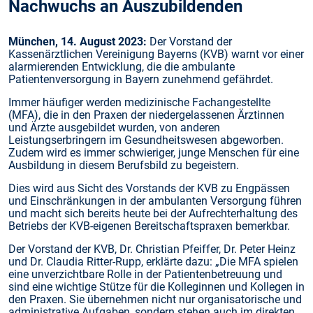
Nachwuchs an Auszubildenden
München, 14. August 2023:
Der Vorstand der
Kassenärztlichen Vereinigung Bayerns (KVB) warnt vor einer
alarmierenden Entwicklung, die die ambulante
Patientenversorgung in Bayern zunehmend gefährdet.
Immer häufiger werden medizinische Fachangestellte
(MFA), die in den Praxen der niedergelassenen Ärztinnen
und Ärzte ausgebildet wurden, von anderen
Leistungserbringern im Gesundheitswesen abgeworben.
Zudem wird es immer schwieriger, junge Menschen für eine
Ausbildung in diesem Berufsbild zu begeistern.
Dies wird aus Sicht des Vorstands der KVB zu Engpässen
und Einschränkungen in der ambulanten Versorgung führen
und macht sich bereits heute bei der Aufrechterhaltung des
Betriebs der KVB-eigenen Bereitschaftspraxen bemerkbar.
Der Vorstand der KVB, Dr. Christian Pfeiffer, Dr. Peter Heinz
und Dr. Claudia Ritter-Rupp, erklärte dazu: „Die MFA spielen
eine unverzichtbare Rolle in der Patientenbetreuung und
sind eine wichtige Stütze für die Kolleginnen und Kollegen in
den Praxen. Sie übernehmen nicht nur organisatorische und
administrative Aufgaben, sondern stehen auch im direkten