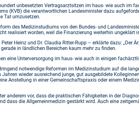
undert unbesetzten Vertragsarztsitzen im haus- wie auch im fac
rns (KVB) die verantwortlichen Landesminister dazu aufgeforder
ie Tat umzusetzen.
 Reform des Medizinstudiums von den Bundes- und Landesministe
t realisiert worden, weil die Finanzierung weiterhin ungeklärt is
Dr. Peter Heinz und Dr. Claudia Ritter-Rupp – erklärte dazu: „D
 gerade in ländlichen Bereichen kaum mehr zu finden.
n eine Unterversorgung im haus- wie auch in einigen fachärztl
, dringend notwendige Reformen im Medizinstudium auf die lang
Jahren wieder ausreichend junge, gut ausgebildete Kolleginnen
 eine Anstellung in einer Gemeinschaftspraxis oder einem Mediz
er anderem vor, dass die praktischen Fähigkeiten in der Diagnos
 und dass die Allgemeinmedizin gestärkt wird. Auch eine zeitg