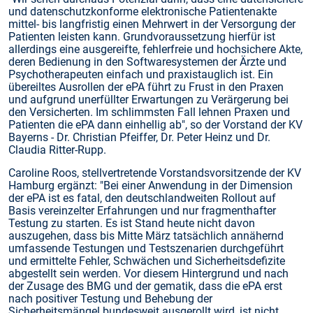
und datenschutzkonforme elektronische Patientenakte
mittel- bis langfristig einen Mehrwert in der Versorgung der
Patienten leisten kann. Grundvoraussetzung hierfür ist
allerdings eine ausgereifte, fehlerfreie und hochsichere Akte,
deren Bedienung in den Softwaresystemen der Ärzte und
Psychotherapeuten einfach und praxistauglich ist. Ein
übereiltes Ausrollen der ePA führt zu Frust in den Praxen
und aufgrund unerfüllter Erwartungen zu Verärgerung bei
den Versicherten. Im schlimmsten Fall lehnen Praxen und
Patienten die ePA dann einhellig ab", so der Vorstand der KV
Bayerns - Dr. Christian Pfeiffer, Dr. Peter Heinz und Dr.
Claudia Ritter-Rupp.
Caroline Roos, stellvertretende Vorstandsvorsitzende der KV
Hamburg ergänzt: "Bei einer Anwendung in der Dimension
der ePA ist es fatal, den deutschlandweiten Rollout auf
Basis vereinzelter Erfahrungen und nur fragmenthafter
Testung zu starten. Es ist Stand heute nicht davon
auszugehen, dass bis Mitte März tatsächlich annähernd
umfassende Testungen und Testszenarien durchgeführt
und ermittelte Fehler, Schwächen und Sicherheitsdefizite
abgestellt sein werden. Vor diesem Hintergrund und nach
der Zusage des BMG und der gematik, dass die ePA erst
nach positiver Testung und Behebung der
Sicherheitsmängel bundesweit ausgerollt wird, ist nicht