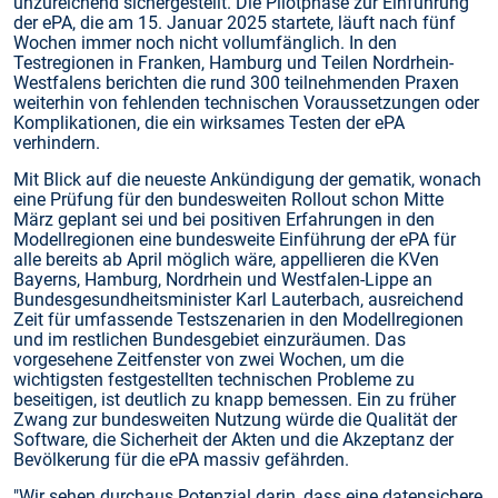
unzureichend sichergestellt. Die Pilotphase zur Einführung
der ePA, die am 15. Januar 2025 startete, läuft nach fünf
Wochen immer noch nicht vollumfänglich. In den
Testregionen in Franken, Hamburg und Teilen Nordrhein-
Westfalens berichten die rund 300 teilnehmenden Praxen
weiterhin von fehlenden technischen Voraussetzungen oder
Komplikationen, die ein wirksames Testen der ePA
verhindern.
Mit Blick auf die neueste Ankündigung der gematik, wonach
eine Prüfung für den bundesweiten Rollout schon Mitte
März geplant sei und bei positiven Erfahrungen in den
Modellregionen eine bundesweite Einführung der ePA für
alle bereits ab April möglich wäre, appellieren die KVen
Bayerns, Hamburg, Nordrhein und Westfalen-Lippe an
Bundesgesundheitsminister Karl Lauterbach, ausreichend
Zeit für umfassende Testszenarien in den Modellregionen
und im restlichen Bundesgebiet einzuräumen. Das
vorgesehene Zeitfenster von zwei Wochen, um die
wichtigsten festgestellten technischen Probleme zu
beseitigen, ist deutlich zu knapp bemessen. Ein zu früher
Zwang zur bundesweiten Nutzung würde die Qualität der
Software, die Sicherheit der Akten und die Akzeptanz der
Bevölkerung für die ePA massiv gefährden.
"Wir sehen durchaus Potenzial darin, dass eine datensichere