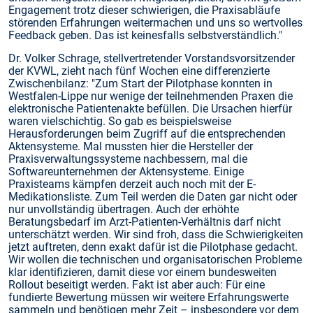
Engagement trotz dieser schwierigen, die Praxisabläufe
störenden Erfahrungen weitermachen und uns so wertvolles
Feedback geben. Das ist keinesfalls selbstverständlich."
Dr. Volker Schrage, stellvertretender Vorstandsvorsitzender
der KVWL, zieht nach fünf Wochen eine differenzierte
Zwischenbilanz: "Zum Start der Pilotphase konnten in
Westfalen-Lippe nur wenige der teilnehmenden Praxen die
elektronische Patientenakte befüllen. Die Ursachen hierfür
waren vielschichtig. So gab es beispielsweise
Herausforderungen beim Zugriff auf die entsprechenden
Aktensysteme. Mal mussten hier die Hersteller der
Praxisverwaltungssysteme nachbessern, mal die
Softwareunternehmen der Aktensysteme. Einige
Praxisteams kämpfen derzeit auch noch mit der E-
Medikationsliste. Zum Teil werden die Daten gar nicht oder
nur unvollständig übertragen. Auch der erhöhte
Beratungsbedarf im Arzt-Patienten-Verhältnis darf nicht
unterschätzt werden. Wir sind froh, dass die Schwierigkeiten
jetzt auftreten, denn exakt dafür ist die Pilotphase gedacht.
Wir wollen die technischen und organisatorischen Probleme
klar identifizieren, damit diese vor einem bundesweiten
Rollout beseitigt werden. Fakt ist aber auch: Für eine
fundierte Bewertung müssen wir weitere Erfahrungswerte
sammeln und benötigen mehr Zeit – insbesondere vor dem