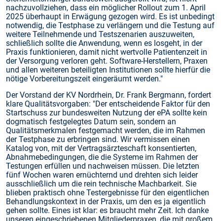
nachzuvollziehen, dass ein möglicher Rollout zum 1. April
2025 überhaupt in Erwägung gezogen wird. Es ist unbedingt
notwendig, die Testphase zu verlängern und die Testung auf
weitere Teilnehmende und Testszenarien auszuweiten,
schließlich sollte die Anwendung, wenn es losgeht, in der
Praxis funktionieren, damit nicht wertvolle Patientenzeit in
der Versorgung verloren geht. Software-Herstellern, Praxen
und allen weiteren beteiligten Institutionen sollte hierfür die
nötige Vorbereitungszeit eingeräumt werden."
Der Vorstand der KV Nordrhein, Dr. Frank Bergmann, fordert
klare Qualitätsvorgaben: "Der entscheidende Faktor für den
Startschuss zur bundesweiten Nutzung der ePA sollte kein
dogmatisch festgelegtes Datum sein, sondern an
Qualitätsmerkmalen festgemacht werden, die im Rahmen
der Testphase zu erbringen sind. Wir vermissen einen
Katalog von, mit der Vertragsärzteschaft konsentierten,
Abnahmebedingungen, die die Systeme im Rahmen der
Testungen erfüllen und nachweisen müssen. Die letzten
fünf Wochen waren ernüchternd und drehten sich leider
ausschließlich um die rein technische Machbarkeit. Sie
blieben praktisch ohne Testergebnisse für den eigentlichen
Behandlungskontext in der Praxis, um den es ja eigentlich
gehen sollte. Eines ist klar: es braucht mehr Zeit. Ich danke
unseren eingeschriebenen Mitgliederpraxen, die mit großem