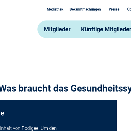
Mediathek
Bekanntmachungen
Presse
Üb
Mitglieder
Künftige Mitgliede
Was braucht das Gesundheitss
ee
n Inhalt von Podigee. Um den