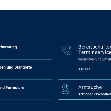
Bereitschafts
rberatung
Terminservice
kostenfrei rund um die
llen und Standorte
116117
Arztsuche
und Formulare
Arzt oder Psychothe