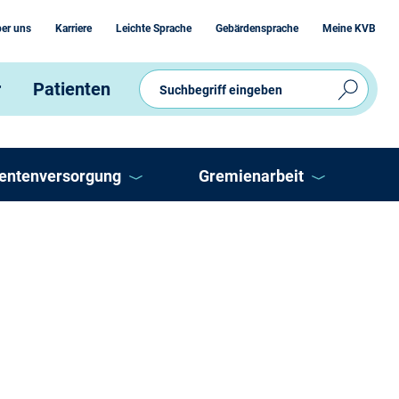
er uns
Karriere
Leichte Sprache
Gebärdensprache
Meine KVB
r
Patienten
ientenversorgung
Gremienarbeit
V
Ausschüsse
eitschaftsdienst
Vertreterversammlung
P
OnLine