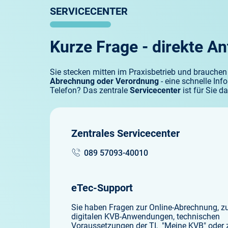
SERVICECENTER
Förderungen
Kurze Frage - direkte A
Fortbildungsangebo
Sie stecken mitten im Praxisbetrieb und brauchen -
Abrechnung oder Verordnung
- eine schnelle In
Telefon? Das zentrale
Servicecenter
ist für Sie da
Infektionsschutz
IT, Online-Services,
Zentrales Servicecenter
089 57093-40010
Pflichten
Service
eTec-Support
Sie haben Fragen zur Online-Abrechnung, z
digitalen KVB-Anwendungen, technischen
Voraussetzungen der TI, "Meine KVB" oder 