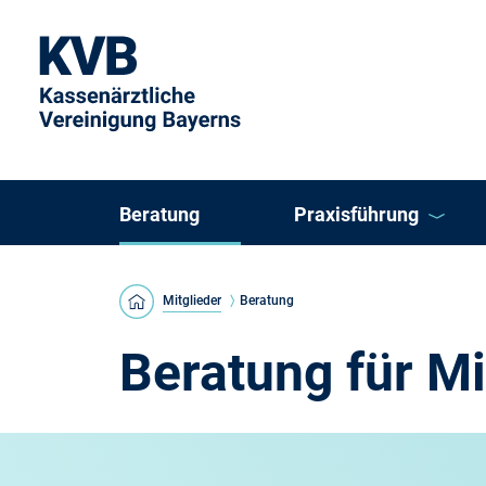
Beratung
Praxisführung
KVB Direkt
Mitglieder
Beratung
KVB ePraxis
Beratung für Mi
Arztregister
Einzelpraxis oder K