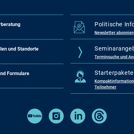
Politische In
rberatung
Newsletter abonnie
Seminarange
llen und Standorte
Terminsuche und A
Starterpakete
und Formulare
Kompaktinformatione
Teilnehmer