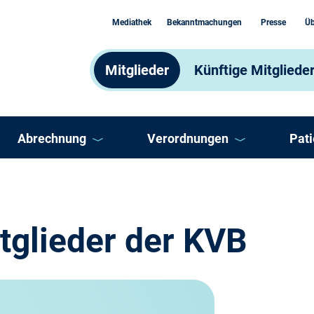
Mediathek
Bekanntmachungen
Presse
Üb
Mitglieder
Künftige Mitgliede
Abrechnung
Verordnungen
Pat
Abrechnungsprozess
Arzneimittel
AS
Abrechnungsprüfung
Heilmittel und Hilfsmittel
Ber
tglieder der KVB
Abrechnung Selektivverträge
Impfungen
DM
ooperation
Honorar
Sonstige Verordnungen
Doc