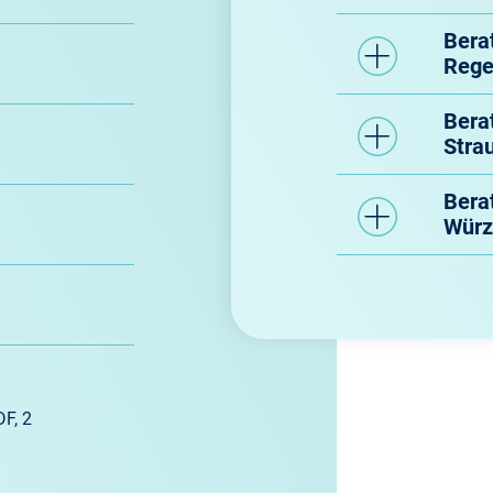
Bera
Rege
Bera
Stra
Bera
Würz
DF, 2