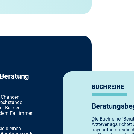
 Beratung
BUCHREIHE
e Chancen.
prechstunde
Beratungsbeg
n. Bei den
jedem Fall immer
Die Buchreihe "Bera
Ärzteverlags richtet
Sie bleiben
psychotherapeutisch
m Beratungscenter