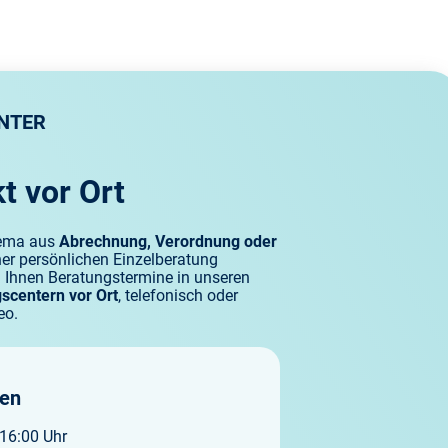
arztdienst
egeheimversorgung
NTER
xisnetze
t vor Ort
chiatrische Komplexversorgung
hema aus
Abrechnung, Verordnung oder
ner persönlichen Einzelberatung
en Ihnen Beratungstermine in unseren
scentern vor Ort
, telefonisch oder
chotherapie
eo.
litätssicherung
ten
16:00 Uhr