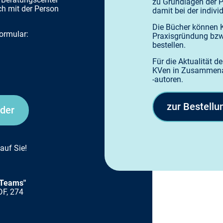
zu Grundlagen der P
h mit der Person
damit bei der indivi
Die Bücher können K
ormular:
Praxisgründung bzw.
bestellen.
Für die Aktualität 
KVen in Zusammenar
-autoren.
zur Bestellu
eder
auf Sie!
 Teams"
DF, 274