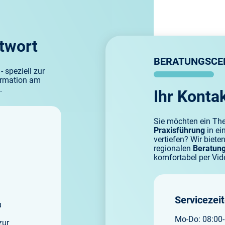
Hybrid-DRG
Sprechstundenbedarf
Not
ntwort
t
KVB Pro Service
Verbandmittel
Pfl
BERATUNGSCE
 speziell zur
formation am
.
Nichtärztliche Praxisassistenz
Pra
Ihr Kontak
 TI
Vergütungsverträge
Psy
Sie möchten ein T
Praxisführung
in ei
vertiefen? Wir biet
regionalen
Beratung
Psy
komfortabel per Vid
Qua
Servicezei
u
Mo-Do: 08:00-
zur