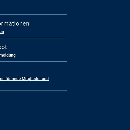
formationen
ren
bot
nmeldung
n für neue Mitglieder und