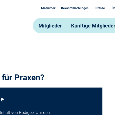
Mediathek
Bekanntmachungen
Presse
Üb
Mitglieder
Künftige Mitgliede
 für Praxen?
ee
n Inhalt von Podigee. Um den