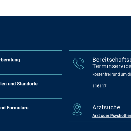
Bereitschafts
rberatung
Terminservice
kostenfrei rund um die
llen und Standorte
116117
Arztsuche
und Formulare
Arzt oder Psychothe