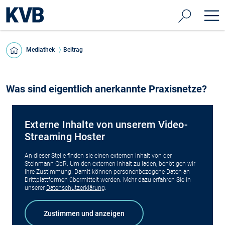
Mediathek
Beitrag
Was sind eigentlich anerkannte Praxisnetze?
Externe Inhalte von unserem Video-
Streaming Hoster
An dieser Stelle finden sie einen externen Inhalt von der
Steinmann GbR. Um den externen Inhalt zu laden, benötigen wir
Ihre Zustimmung. Damit können personenbezogene Daten an
Drittplattformen übermittelt werden. Mehr dazu erfahren Sie in
unserer
Datenschutzerklärung
.
©
KVB/Fl
Zustimmen und anzeigen