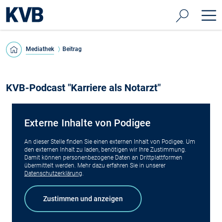
Mediathek
Beitrag
KVB-Podcast "Karriere als Notarzt"
Externe Inhalte von Podigee
An dieser Stelle finden Sie einen externen Inhalt von Podigee. Um
den externen Inhalt zu laden, benötigen wir Ihre Zustimmung.
Damit können personenbezogene Daten an Drittplattformen
übermittelt werden. Mehr dazu erfahren Sie in unserer
Datenschutzerklärung
.
Zustimmen und anzeigen