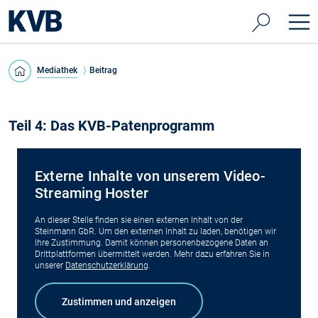
Mediathek
Beitrag
Teil 4: Das KVB-Patenprogramm
Externe Inhalte von unserem Video-
Streaming Hoster
An dieser Stelle finden sie einen externen Inhalt von der
Steinmann GbR. Um den externen Inhalt zu laden, benötigen wir
Ihre Zustimmung. Damit können personenbezogene Daten an
Drittplattformen übermittelt werden. Mehr dazu erfahren Sie in
unserer
Datenschutzerklärung
.
©
Foto: 
Zustimmen und anzeigen