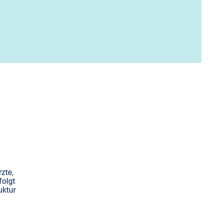
zte,
folgt
uktur