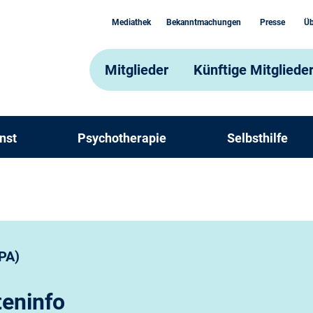
Mediathek
Bekanntmachungen
Presse
Üb
Mitglieder
Künftige Mitgliede
nst
Psychotherapie
Selbsthilfe
PA)
teninfo