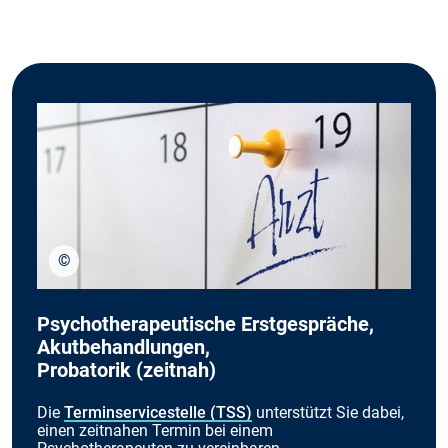
©
stock.adobe.com/Andreas Prott
Psychotherapeutische Erstgespräche,
Akutbehandlungen,
Probatorik (zeitnah)
Die
Terminservicestelle (TSS)
unterstützt Sie dabei,
einen zeitnahen Termin bei einem