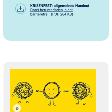
KRISENFEST: allgemeines Handout
Datei herunterladen, nicht
barrierefrei
(PDF, 284 KB)
©
stock.adobe.com/tomozina1