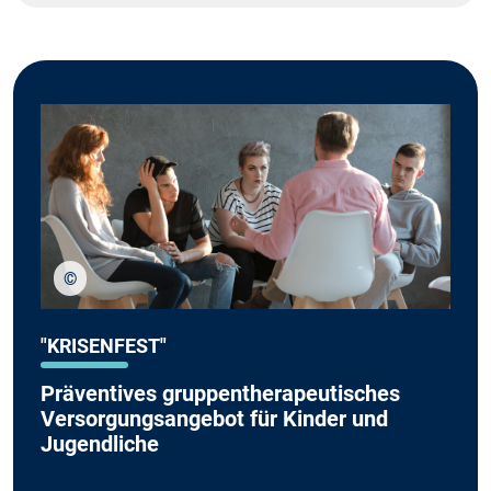
©
stock.adobe.com/Photographee.eu
"KRISENFEST"
Präventives gruppentherapeutisches
Versorgungsangebot für Kinder und
Jugendliche