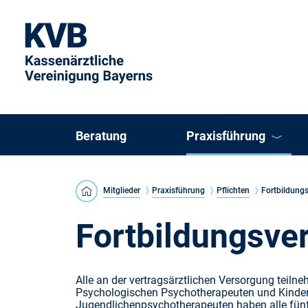
Beratung
Praxisführung
KVB Direkt
Mitglieder
Praxisführung
Pflichten
Fortbildungs
KVB ePraxis
Fortbildungsve
Arztregister
Alle an der vertragsärztlichen Versorgung teiln
Psychologischen Psychotherapeuten und Kinder
Einzelpraxis oder K
Jugendlichenpsychotherapeuten haben alle fün