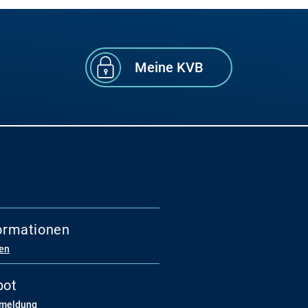
Meine KVB
formationen
ren
bot
nmeldung