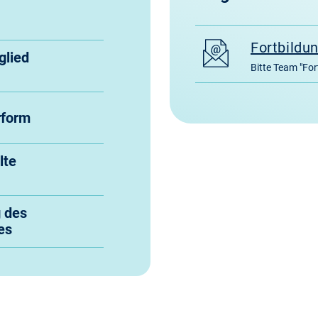
Fortbildu
glied
Bitte Team "For
rform
lte
g des
es