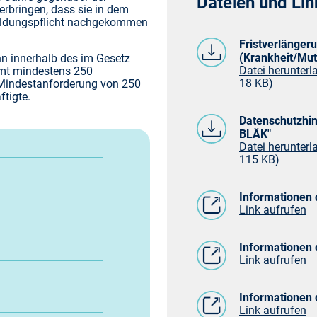
Dateien und Lin
rbringen, dass sie in dem
bildungspflicht nachgekommen
Hybrid-DRG
Sprechstundenbedarf
Not
Fristverlänger
(Krankheit/Mut
enn innerhalb des im Gesetz
Datei herunterla
amt mindestens 250
t
KVB Pro Service
Verbandmittel
Pfl
18 KB)
Mindestanforderung von 250
ftigte.
Datenschutzhin
Nichtärztliche Praxisassistenz
Pra
BLÄK"
Datei herunterla
115 KB)
 TI
Vergütungsverträge
Psy
Informationen 
Link aufrufen
Psy
Informationen
Qua
Link aufrufen
Informationen 
Link aufrufen