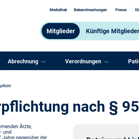
Mediathek
Bekanntmachungen
Presse
Üb
Mitglieder
Künftige Mitgliede
Abrechnung
Verordnungen
Pat
Abrechnungsprozess
Arzneimittel
AS
pflicht
Abrechnungsprüfung
Heilmittel und Hilfsmittel
Ber
rpflichtung nach § 9
Abrechnung Selektivverträge
Impfungen
DM
ehmenden Ärzte,
- und
ooperation
Honorar
Sonstige Verordnungen
Doc
f Jahre gegenüber der