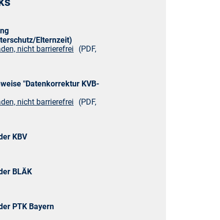
ks
arztdienst
ung
terschutz/Elternzeit)
den, nicht barrierefrei
(PDF,
egeheimversorgung
weise "Datenkorrektur KVB-
xisnetze
den, nicht barrierefrei
(PDF,
chiatrische Komplexversorgung
der KBV
chotherapie
 der BLÄK
litätssicherung
der PTK Bayern