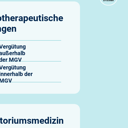
Drucken
therapeutische
ngen
Vergütung
außerhalb
der MGV
Vergütung
innerhalb der
MGV
toriumsmedizin