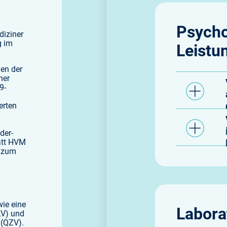
Psycho
diziner
g im
Leistu
gen der
ner
9-
erten
der-
att HVM
l zum
ie eine
Labora
V) und
(QZV).