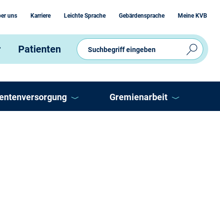
er uns
Karriere
Leichte Sprache
Gebärdensprache
Meine KVB
r
Patienten
ientenversorgung
Gremienarbeit
V
Ausschüsse
eitschaftsdienst
Vertreterversammlung
P
OnLine