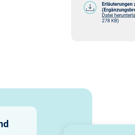
Erläuterungen
(Ergänzungsbr
Datei herunterla
278 KB)
nd