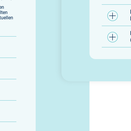
en
lten
tuellen