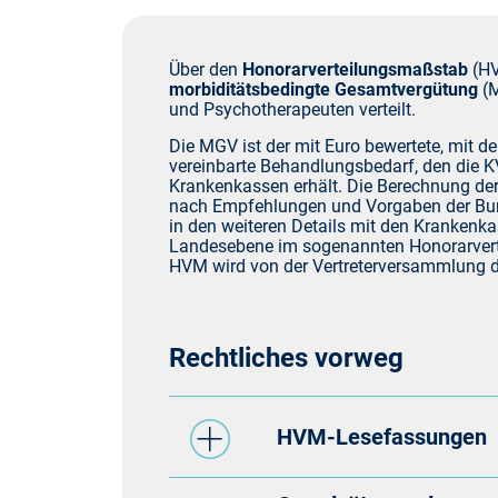
Förderungen
Über den
Honorarverteilungsmaßstab
(HV
morbiditätsbedingte Gesamtvergütung
(M
und Psychotherapeuten verteilt.
Fortbildungsangebo
Die MGV ist der mit Euro bewertete, mit 
vereinbarte Behandlungsbedarf, den die 
Krankenkassen erhält. Die Berechnung der
Infektionsschutz
nach Empfehlungen und Vorgaben der Bun
in den weiteren Details mit den Krankenk
Landesebene im sogenannten Honorarvertr
HVM wird von der Vertreterversammlung 
IT, Online-Services,
Pflichten
Rechtliches vorweg
Service
HVM-Lesefassungen