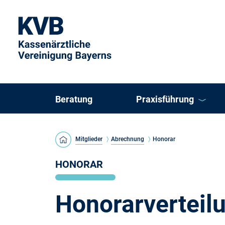
Beratung
Praxisführung
KVB Direkt
Mitglieder
Abrechnung
Honorar
KVB ePraxis
HONORAR
Arztregister
Honorarverteil
Einzelpraxis oder K