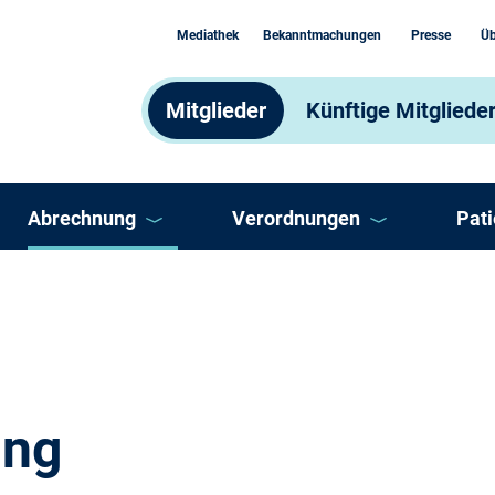
Mediathek
Bekanntmachungen
Presse
Üb
Mitglieder
Künftige Mitgliede
Abrechnung
Verordnungen
Pat
Abrechnungsprozess
Arzneimittel
AS
Abrechnungsprüfung
Heilmittel und Hilfsmittel
Ber
Abrechnung Selektivverträge
Impfungen
DM
ung
ooperation
Honorar
Sonstige Verordnungen
Doc