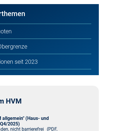
arthemen
arztdienst
uoten
egeheimversorgung
Obergrenze
xisnetze
ionen seit 2023
chiatrische Komplexversorgung
chotherapie
zum HVM
litätssicherung
 allgemein" (Haus- und
 Q4/2025)
den, nicht barrierefrei
(PDF,