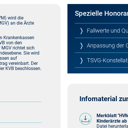
Spezielle Honor
Hybrid-DRG
Sprechstundenbedarf
Not
M) wird die
GV) an die Ärzte
Fallwerte und Q
t
KVB Pro Service
Verbandmittel
Pfl
den Krankenkassen
KVB von den
Anpassung der 
 MGV richtet sich
Nichtärztliche Praxisassistenz
Pra
desebene. Sie wird
assen auf
TSVG-Konstellat
ag vereinbart. Der
der KVB beschlossen.
 TI
Vergütungsverträge
Psy
Psy
Infomaterial 
Qua
Merkblatt "HVM
Kinderärzte ab
Datei herunterla