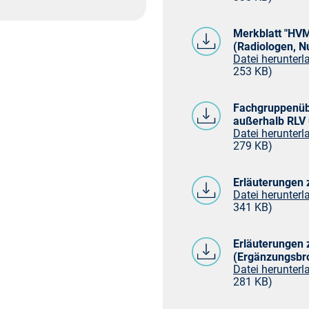
Merkblatt "HVM
(Radiologen, N
Datei herunterla
253 KB)
Fachgruppenüb
außerhalb RLV
Datei herunterla
279 KB)
Erläuterungen
Datei herunterla
341 KB)
Erläuterungen
(Ergänzungsbr
Datei herunterla
281 KB)