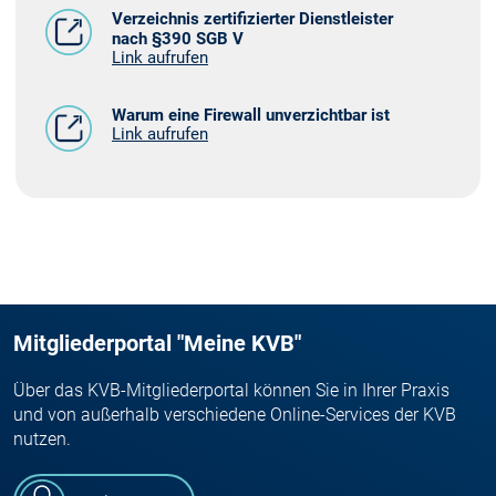
Verzeichnis zertifizierter Dienstleister
nach §390 SGB V
Link aufrufen
Warum eine Firewall unverzichtbar ist
Link aufrufen
Mitgliederportal "Meine KVB"
Über das KVB-Mitgliederportal können Sie in Ihrer Praxis
und von außerhalb verschiedene Online-Services der KVB
nutzen.