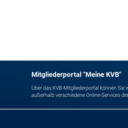
Mitgliederportal "Meine KVB"
Über das KVB-Mitgliederportal können Sie i
außerhalb verschiedene Online-Services de