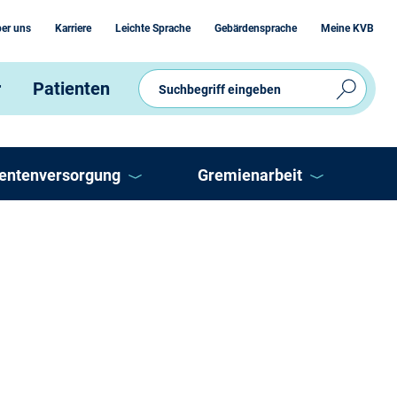
er uns
Karriere
Leichte Sprache
Gebärdensprache
Meine KVB
r
Patienten
ientenversorgung
Gremienarbeit
V
Ausschüsse
eitschaftsdienst
Vertreterversammlung
P
OnLine