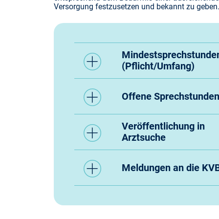
Versorgung festzusetzen und bekannt zu geben
Förderungen
Mindestsprechstunde
Fortbildungsangebo
(Pflicht/Umfang)
Infektionsschutz
Offene Sprechstunde
IT, Online-Services,
Veröffentlichung in
Arztsuche
Pflichten
Meldungen an die KV
Service