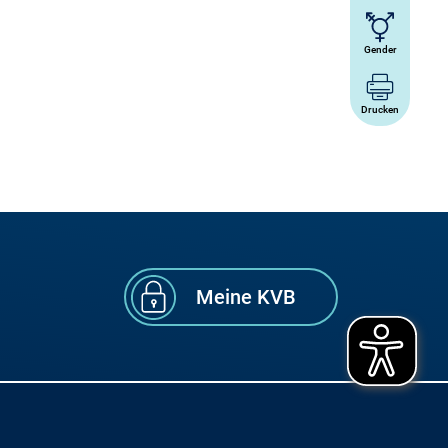
Gender
Drucken
Meine KVB