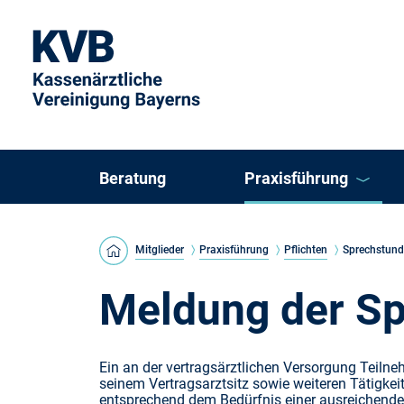
Beratung
Praxisführung
KVB Direkt
Mitglieder
Praxisführung
Pflichten
Sprechstun
KVB ePraxis
Meldung der Sp
Arztregister
Ein an der vertragsärztlichen Versorgung Teilneh
seinem Vertragsarztsitz sowie weiteren Tätigke
Einzelpraxis oder K
entsprechend dem Bedürfnis einer ausreichen