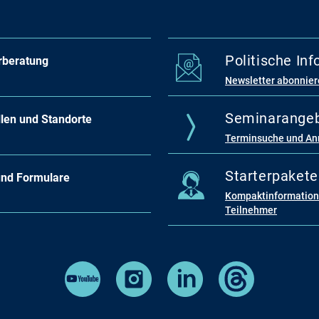
Politische In
rberatung
Newsletter abonnie
Seminarange
llen und Standorte
Terminsuche und A
Starterpakete
und Formulare
Kompaktinformatione
Teilnehmer