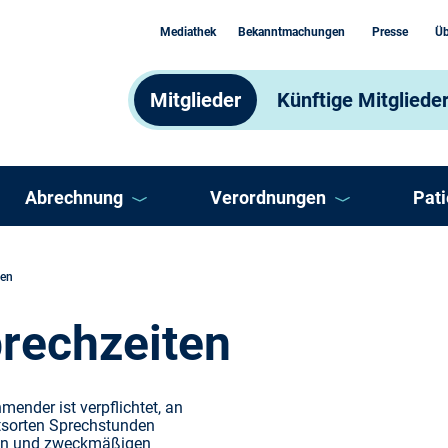
Mediathek
Bekanntmachungen
Presse
Üb
Mitglieder
Künftige Mitgliede
Abrechnung
Verordnungen
Pat
Abrechnungsprozess
Arzneimittel
AS
den
Abrechnungsprüfung
Heilmittel und Hilfsmittel
Ber
rechzeiten
Abrechnung Selektivverträge
Impfungen
DM
mender ist verpflichtet, an
itsorten Sprechstunden
ooperation
Honorar
Sonstige Verordnungen
Doc
den und zweckmäßigen