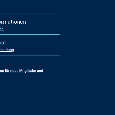
formationen
ren
bot
nmeldung
n für neue Mitglieder und