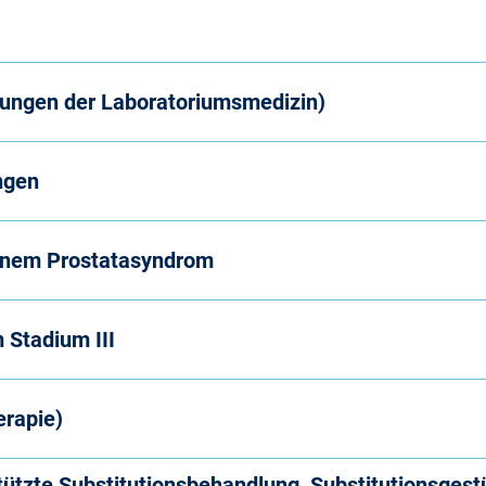
hungen der Laboratoriumsmedizin)
ngen
gnem Prostatasyndrom
 Stadium III
erapie)
tzte Substitutionsbehandlung, Substitutionsgest