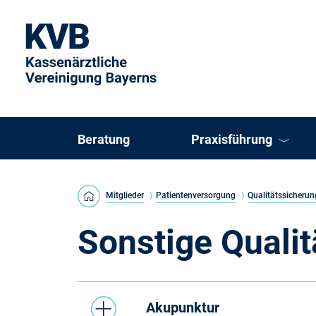
Beratung
Praxisführung
KVB Direkt
Mitglieder
Patientenversorgung
Qualitätssicherun
KVB ePraxis
Sonstige Quali
Arztregister
Akupunktur
Einzelpraxis oder K