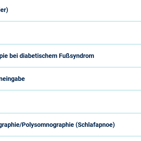
er)
apie bei diabetischem Fußsyndrom
eneingabe
ygraphie/Polysomnographie (Schlafapnoe)