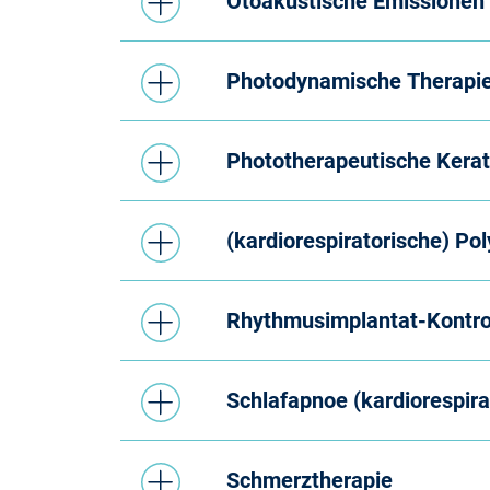
Otoakustische Emissionen
Photodynamische Therapi
Phototherapeutische Kera
(kardiorespiratorische) P
Rhythmusimplantat-Kontrol
Schlafapnoe (kardiorespir
Schmerztherapie