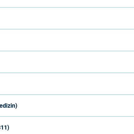
Hybrid-DRG
Sprechstundenbedarf
Not
t
KVB Pro Service
Verbandmittel
Pfl
Nichtärztliche Praxisassistenz
Pra
 TI
Vergütungsverträge
Psy
Psy
edizin)
Qua
311)