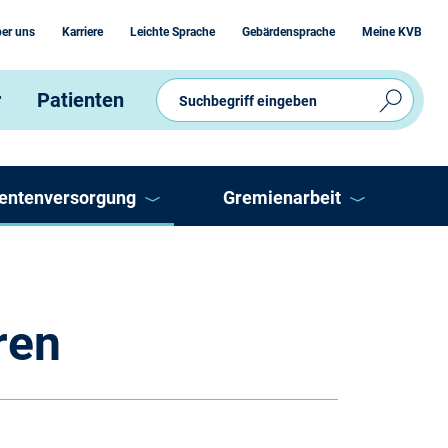
er uns
Karriere
Leichte Sprache
Gebärdensprache
Meine KVB
r
Patienten
ientenversorgung
Gremienarbeit
V
Ausschüsse
eitschaftsdienst
Vertreterversammlung
ren
P
OnLine