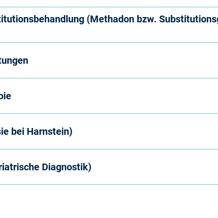
itutionsbehandlung (Methadon bzw. Substitution
stungen
pie
ie bei Harnstein)
riatrische Diagnostik)