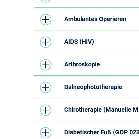
Förderungen
Ambulantes Operieren
Fortbildungsangebo
AIDS (HIV)
Infektionsschutz
Arthroskopie
IT, Online-Services,
Balneophototherapie
Pflichten
Chirotherapie (Manuelle M
Service
Diabetischer Fuß (GOP 02