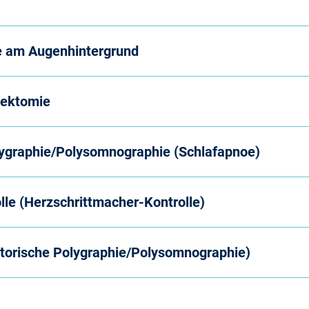
e am Augenhintergrund
tektomie
olygraphie/Polysomnographie (Schlafapnoe)
le (Herzschrittmacher-Kontrolle)
atorische Polygraphie/Polysomnographie)